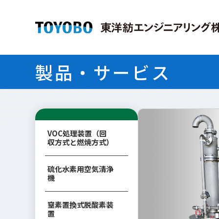
製品・サービス
VOC処理装置（回
収方式と燃焼方式）
硫化水素用空気清浄
機
窒素置換式脱酸素装
置