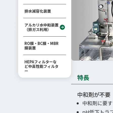
排水減容化装置
アルカリ水中和装置
（排ガス利用）
RO膜・BC膜・MBR
膜装置
HEPAフィルターな
ど中高性能フィルタ
ー
特⾧
中和剤が不要
中和剤に要す
pH低下トラ