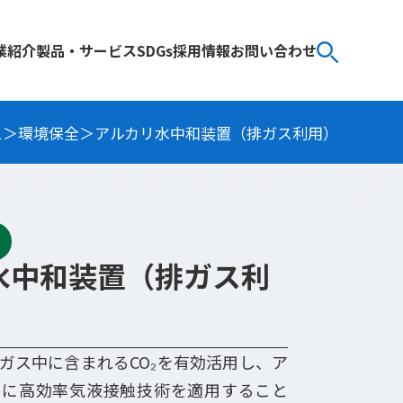
業紹介
製品・サービス
SDGs
採用情報
お問い合わせ
ス
環境保全
アルカリ水中和装置（排ガス利用）
水中和装置（排ガス利
ガス中に含まれるCO₂を有効活用し、ア
和に高効率気液接触技術を適用すること