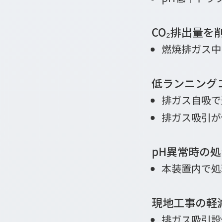
CO₂排出量を
燃焼排ガス中
低ランニング
排ガス自吸で
排ガス吸引が
pH異常時の
本装置内で処
現地工事の軽
排ガス吸引設