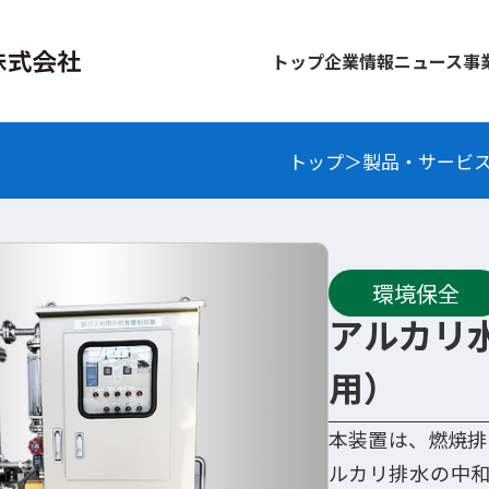
トップ
企業情報
ニュース
事
トップ
製品・サービ
環境保全
アルカリ
用）
本装置は、燃焼排
ルカリ排水の中