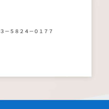
－５８２４－０１７７