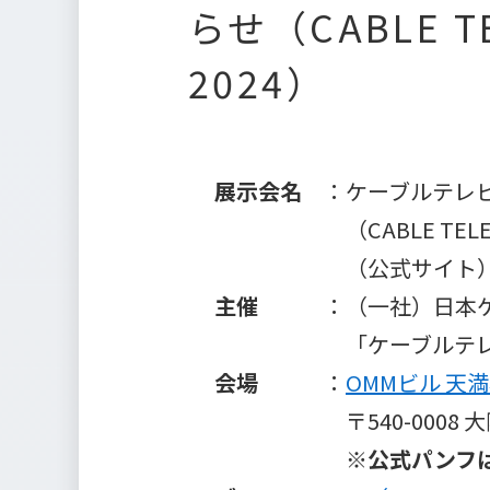
らせ（CABLE TEL
2024）
展示会名
：ケーブルテレビテク
（CABLE TELEVISION 
（公式サイト
主催
：（一社）日本ケー
「ケーブルテレビ テ
会場
：
OMMビル 天
〒540-0008 大阪市
※
公式パンフ