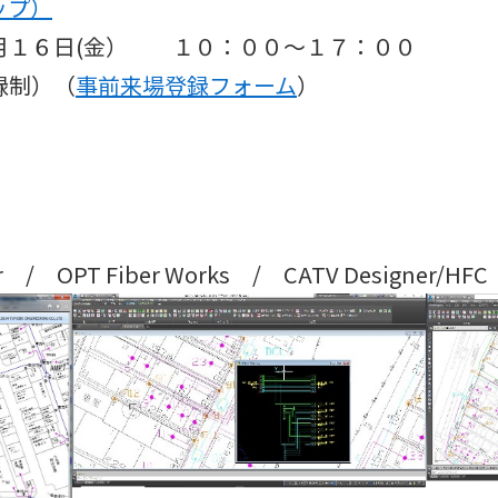
ップ）
１６日(金） １０：００～１７：００
制）（
事前来場登録フォーム
）
/ OPT Fiber Works / CATV Designer/HFC