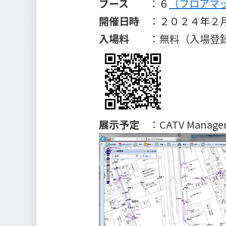
ブース
：６
（フロアマ
開催日時
：２０２４年２月
入場料
：無料（入場登録
展示予定
：CATV Manager 